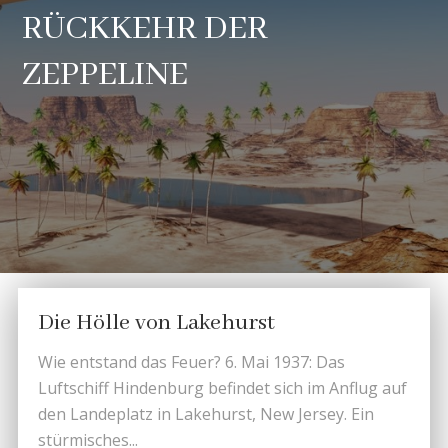
RÜCKKEHR DER
ZEPPELINE
Die Hölle von Lakehurst
Wie entstand das Feuer? 6. Mai 1937: Das
Luftschiff Hindenburg befindet sich im Anflug auf
den Landeplatz in Lakehurst, New Jersey. Ein
stürmisches...